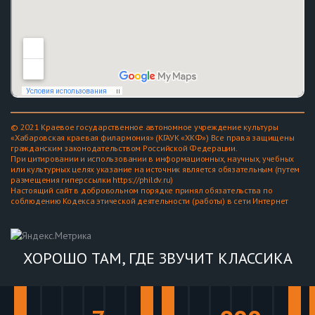
© 2021 Краевое государственное автономное учреждение культуры
«Хабаровская краевая филармония» (КГАУК «ХКФ») Все права защищены
гражданским законодательством Российской Федерации.
При цитировании и использовании в информационных, научных, учебных
или культурных целях указание на источник является обязательным (путем
размещения гиперссылки https://phildv.ru)
Настоящий сайт в добровольном порядке принял обязательства по
соблюдению Кодекса этической деятельности (работы) в сети Интернет
ХОРОШО ТАМ, ГДЕ ЗВУЧИТ КЛАССИКА