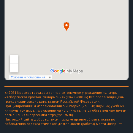
© 2021 Краевое государственное автономное учреждение культуры
«Хабаровская краевая филармония» (КГАУК «ХКФ») Все права защищены
гражданским законодательством Российской Федерации.
При цитировании и использовании в информационных, научных, учебных
или культурных целях указание на источник является обязательным (путем
размещения гиперссылки https://phildv.ru)
Настоящий сайт в добровольном порядке принял обязательства по
соблюдению Кодекса этической деятельности (работы) в сети Интернет