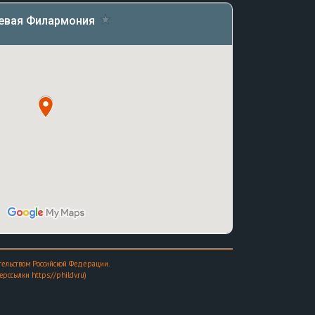
ельством Российской Федерации.
ссылки https://phildv.ru)