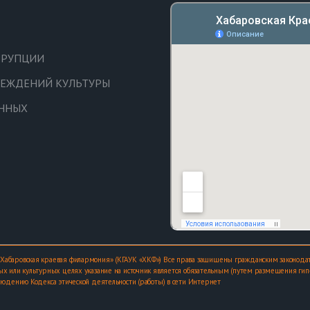
РРУПЦИИ
ЧРЕЖДЕНИЙ КУЛЬТУРЫ
АННЫХ
Хабаровская краевая филармония» (КГАУК «ХКФ») Все права защищены гражданским законодат
х или культурных целях указание на источник является обязательным (путем размещения гипер
людению Кодекса этической деятельности (работы) в сети Интернет